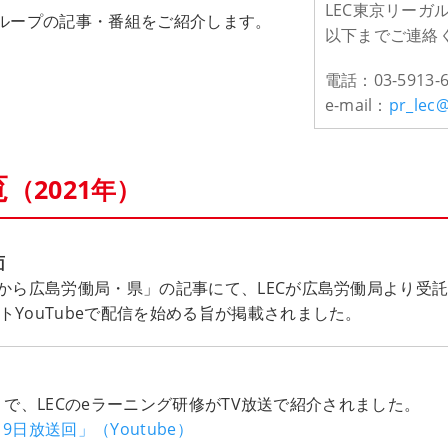
LEC東京リーガ
グループの記事・番組をご紹介します。
以下までご連絡
電話：03-5913-6
e-mail：
pr_lec@
覧
（2021年）
面
日から広島労働局・県」の記事にて、LECが広島労働局より受
YouTubeで配信を始める旨が掲載されました。
」
で、LECのeラーニング研修がTV放送で紹介されました。
9日放送回」（Youtube）