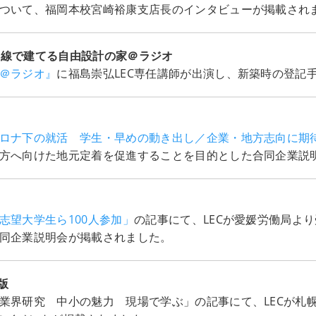
ついて、福岡本校宮崎裕康支店長のインタビューが掲載され
ママ目線で建てる自由設計の家＠ラジオ
＠ラジオ』
に福島崇弘LEC専任講師が出演し、新築時の登記
ロナ下の就活 学生・早めの動き出し／企業・地方志向に期
方へ向けた地元定着を促進することを目的とした合同企業説
志望大学生ら100人参加」
の記事にて、LECが愛媛労働局よ
同企業説明会が掲載されました。
版
業界研究 中小の魅力 現場で学ぶ」の記事にて、LECが札