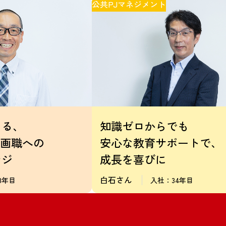
公共PJマネジメント
きる、
知識ゼロからでも
企画職への
安心な教育サポートで、
ンジ
成長を喜びに
白石さん
8年目
入社：34年目